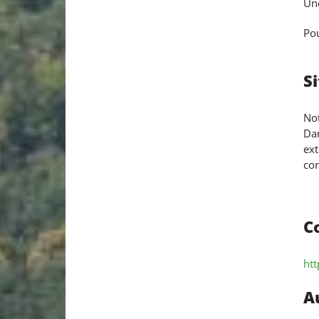
Une
Pou
Si
Not
Dan
ext
con
C
htt
A