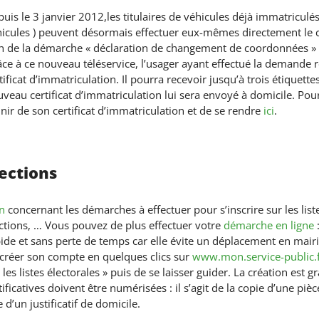
uis le 3 janvier 2012,les titulaires de véhicules déjà immatriculé
icules ) peuvent désormais effectuer eux-mêmes directement le ch
n de la démarche « déclaration de changement de coordonnées » pr
ce à ce nouveau téléservice, l’usager ayant effectué la demande r
tificat d’immatriculation. Il pourra recevoir jusqu’à trois étique
veau certificat d’immatriculation lui sera envoyé à domicile. Pour
ir de son certificat d’immatriculation et de se rendre
ici
.
lections
n
concernant les démarches à effectuer pour s’inscrire sur les list
ctions, … Vous pouvez de plus effectuer votre
démarche en ligne
:
ide et sans perte de temps car elle évite un déplacement en mairie.
créer son compte en quelques clics sur
www.mon.service-public.
 les listes électorales » puis de se laisser guider. La création est g
tificatives doivent être numérisées : il s’agit de la copie d’une pièc
 d’un justificatif de domicile.