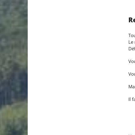
R
Tou
Le 
Déf
Vou
Vo
Mai
Il 