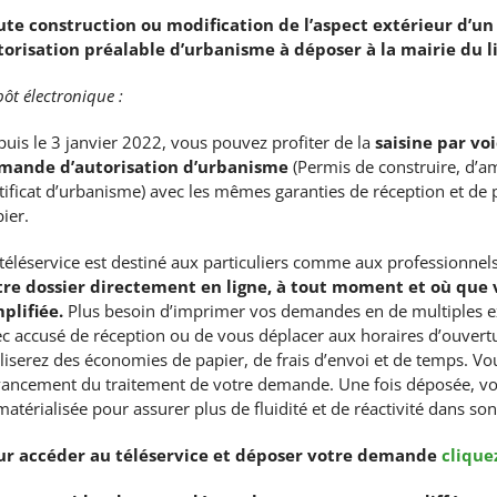
ute construction ou modification de l’aspect extérieur d’un 
torisation préalable d’urbanisme à déposer à la mairie du l
ôt électronique :
uis le 3 janvier 2022, vous pouvez profiter de la
saisine par vo
mande d’autorisation d’urbanisme
(Permis de construire, d’a
tificat d’urbanisme) avec les mêmes garanties de réception et de
ier.
téléservice est destiné aux particuliers comme aux professionnel
tre dossier directement en ligne, à tout moment et où que 
mplifiée.
Plus besoin d’imprimer vos demandes en de multiples 
c accusé de réception ou de vous déplacer aux horaires d’ouvertu
liserez des économies de papier, de frais d’envoi et de temps. V
vancement du traitement de votre demande. Une fois déposée, vot
atérialisée pour assurer plus de fluidité et de réactivité dans son
ur accéder au téléservice et déposer votre demande
cliquez