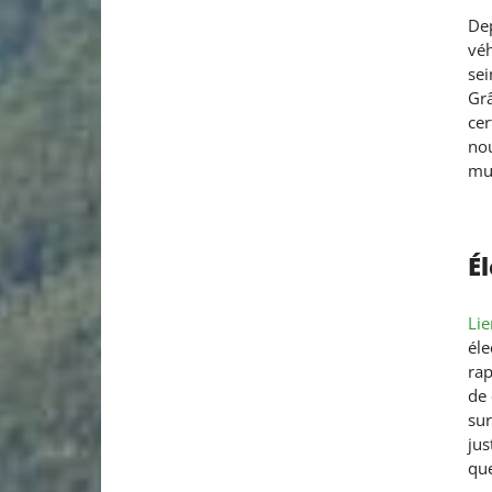
Dep
véh
sei
Grâ
cer
nou
mun
É
Lie
éle
rap
de 
sur
jus
que