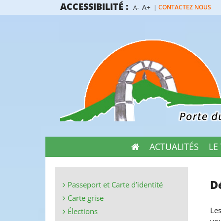
Passer
ACCESSIBILITÉ :
A+
|
CONTACTEZ NOUS
A-
au
contenu
ACTUALITÉS
LE
D
Passeport et Carte d’identité
Carte grise
Les
Élections