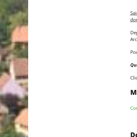
Sai
don
De
Arc
Pou
Que
Cl
M
Con
D