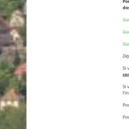
Po
dos
Gui
Gui
Gui
Dép
Si 
co
Si 
l’i
Pou
Pou