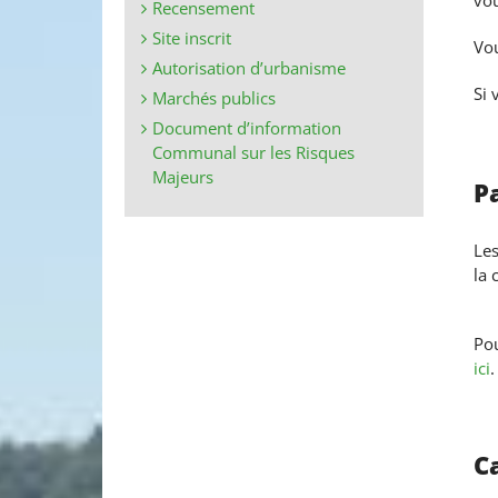
vou
Recensement
Site inscrit
Vou
Autorisation d’urbanisme
Si 
Marchés publics
Document d’information
Communal sur les Risques
Majeurs
Pa
Les
la 
Pou
ici
.
Ca