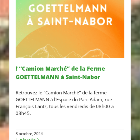
❗ “Camion Marché” de la Ferme
GOETTELMANN à Saint-Nabor
❗ “Camion Marché” de la Ferme
Retrouvez le "Camion Marché" de la ferme
GOETTELMANN à Saint-Nabor
GOETTELMANN à l'Espace du Parc Adam, rue
François Lantz, tous les vendredis de 08h00 à
08h45.
8 octobre, 2024
Lire la suite