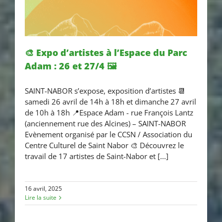
🎨 Expo d’artistes à l’Espace du Parc
Adam : 26 et 27/4 🖼
🎨 Expo d’artistes à l’Espace du
SAINT-NABOR s’expose, exposition d’artistes 📆
Parc Adam : 26 et 27/4 🖼
samedi 26 avril de 14h à 18h et dimanche 27 avril
de 10h à 18h 📍Espace Adam - rue François Lantz
(anciennement rue des Alcines) – SAINT-NABOR
Evènement organisé par le CCSN / Association du
Centre Culturel de Saint Nabor 🎨 Découvrez le
travail de 17 artistes de Saint-Nabor et [...]
16 avril, 2025
Lire la suite