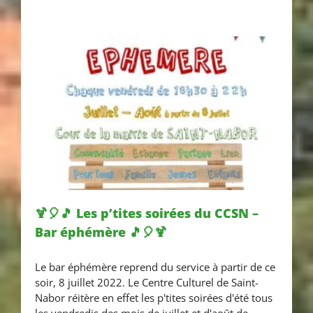
🍹🎈🎵 Les p’tites soirées du CCSN –
Bar éphémère 🎵🎈🍹
🍹🎈🎵 Les p’tites soirées du
Le bar éphémère reprend du service à partir de ce
CCSN – Bar éphémère 🎵🎈🍹
soir, 8 juillet 2022. Le Centre Culturel de Saint-
Nabor réitère en effet les p'tites soirées d'été tous
les vendredis des mois de juillet et d'août de