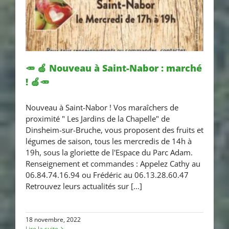
🥕 🍏 Nouveau à Saint-Nabor : marché
! 🍏🥕
🥕 🍏 Nouveau à Saint-Nabor :
Nouveau à Saint-Nabor ! Vos maraîchers de
marché ! 🍏🥕
proximité " Les Jardins de la Chapelle" de
Dinsheim-sur-Bruche, vous proposent des fruits et
légumes de saison, tous les mercredis de 14h à
19h, sous la gloriette de l'Espace du Parc Adam.
Renseignement et commandes : Appelez Cathy au
06.84.74.16.94 ou Frédéric au 06.13.28.60.47
Retrouvez leurs actualités sur [...]
18 novembre, 2022
Lire la suite