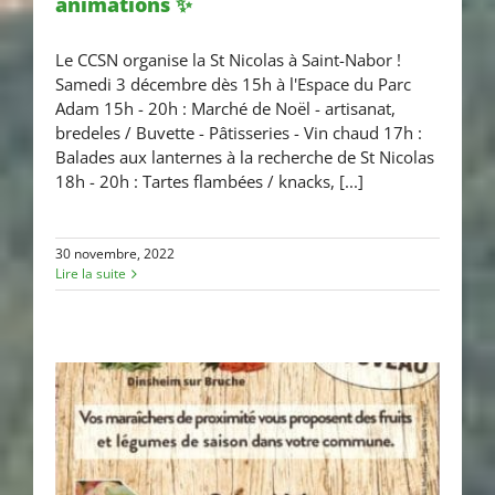
animations ✨
✨ St-Nicolas à Saint-Nabor : les
Le CCSN organise la St Nicolas à Saint-Nabor !
animations ✨
Samedi 3 décembre dès 15h à l'Espace du Parc
Adam 15h - 20h : Marché de Noël - artisanat,
bredeles / Buvette - Pâtisseries - Vin chaud 17h :
Balades aux lanternes à la recherche de St Nicolas
18h - 20h : Tartes flambées / knacks, [...]
30 novembre, 2022
Lire la suite