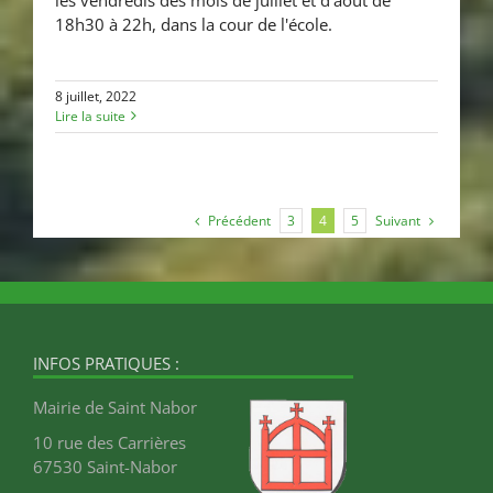
18h30 à 22h, dans la cour de l'école.
8 juillet, 2022
Lire la suite
Précédent
Suivant
3
4
5
INFOS PRATIQUES :
Mairie de Saint Nabor
10 rue des Carrières
67530 Saint-Nabor