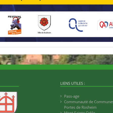
LIENS UTILES :
Pass-age
Communauté de Communes
Portes de Rosheim
Mont Sainte Odile