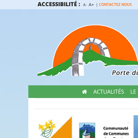
Passer
ACCESSIBILITÉ :
A+
|
CONTACTEZ NOUS
A-
au
contenu
ACTUALITÉS
LE