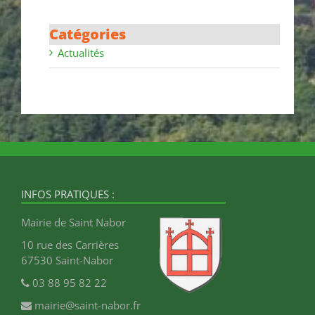
Catégories
Actualités
INFOS PRATIQUES :
Mairie de Saint Nabor
10 rue des Carrières
67530 Saint-Nabor
03 88 95 82 22
mairie@saint-nabor.fr