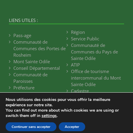
LIENS UTILES :
Région
Pass-age
Service Public
Communauté de
Communauté de
Communes des Portes de
Communes du Pays de
Rosheim
Sainte Odile
Mont Sainte Odile
ATIP
Conseil Départemental
Office de tourisme
Communauté de
intercommunal du Mont
Paroisses
Sainte Odile
Préfecture
Cadastre
Nous utilisons des cookies pour vous offrir la meilleure
expérience sur notre site.
You can find out more about which cookies we are using or
switch them off in
settings
.
Continuer sans accepter
Accepter
Mentions légales
-
Plan du Site
- Réalisé par
Web67