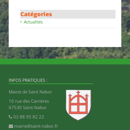
Catégories
Actualités
INFOS PRATIQUES :
Mairie de Saint Nabor
10 rue des Carrières
67530 Saint-Nabor
03 88 95 82 22
mairie@saint-nabor.fr