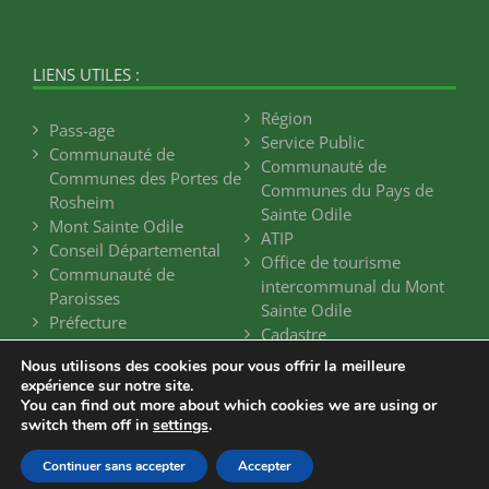
LIENS UTILES :
Région
Pass-age
Service Public
Communauté de
Communauté de
Communes des Portes de
Communes du Pays de
Rosheim
Sainte Odile
Mont Sainte Odile
ATIP
Conseil Départemental
Office de tourisme
Communauté de
intercommunal du Mont
Paroisses
Sainte Odile
Préfecture
Cadastre
Nous utilisons des cookies pour vous offrir la meilleure
expérience sur notre site.
You can find out more about which cookies we are using or
switch them off in
settings
.
Continuer sans accepter
Accepter
Mentions légales
-
Plan du Site
- Réalisé par
Web67